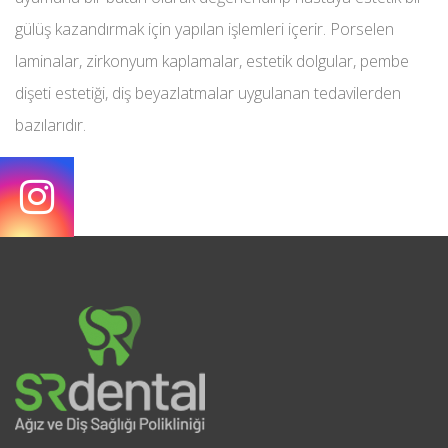
gülüş kazandırmak için yapılan işlemleri içerir. Porselen
laminalar, zirkonyum kaplamalar, estetik dolgular, pembe
dişeti estetiği, diş beyazlatmalar uygulanan tedavilerden
bazılarıdır.