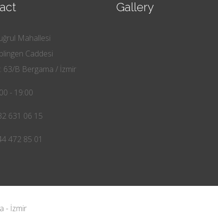
act
Gallery
uğrul Mahallesi
lingen Caddesi
 63/B Bergama / İzmir
00 - 19:00
32 631 06 15
44 472 85 01
a - İzmir