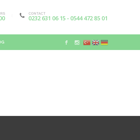
URS
CONTACT
00
0232 631 06 15 - 0544 472 85 01
OG