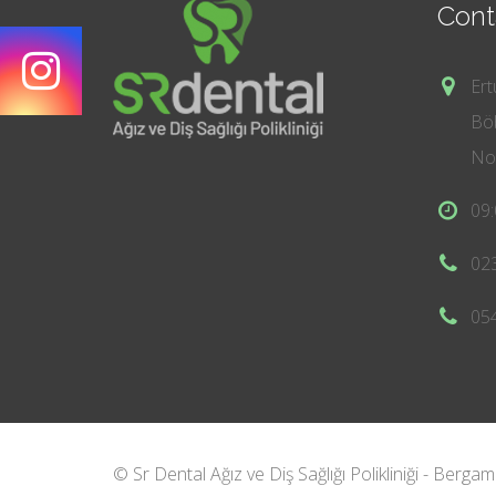
Cont
Ert
Böb
No:
09:
02
05
© Sr Dental Ağız ve Diş Sağlığı Polikliniği - Bergam