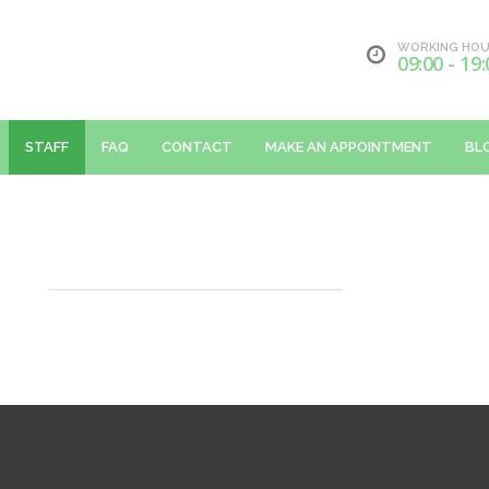
WORKING HO
09:00 - 19:
STAFF
FAQ
CONTACT
MAKE AN APPOINTMENT
BL