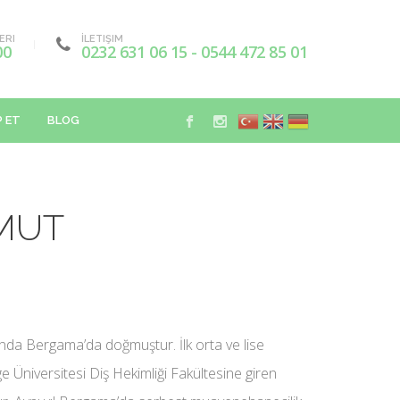
ERI
İLETIŞIM
00
0232 631 06 15 - 0544 472 85 01
 ET
BLOG
UMUT
nda Bergama’da doğmuştur. İlk orta ve lise
 Üniversitesi Diş Hekimliği Fakültesine giren