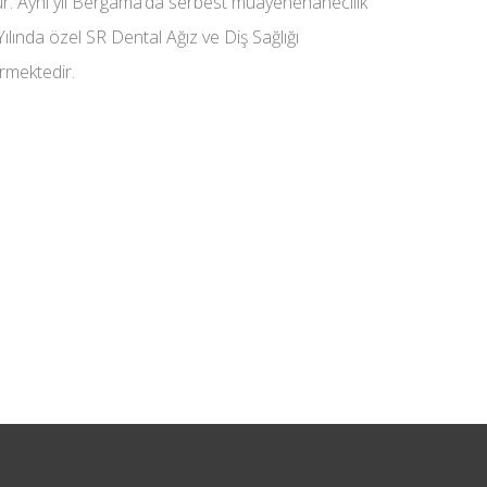
ur. Aynı yıl Bergama’da serbest muayenehanecilik
ında özel SR Dental Ağız ve Diş Sağlığı
ürmektedir.