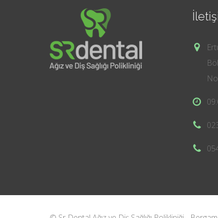
İleti
Ert
Böb
No:
09:
02
05
© Sr Dental Ağız ve Diş Sağlığı Polikliniği - Bergam