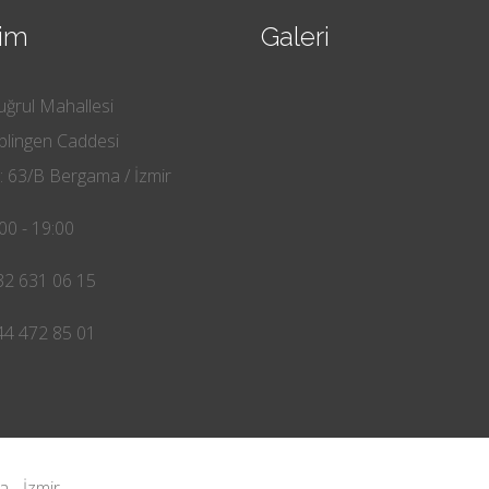
şim
Galeri
uğrul Mahallesi
lingen Caddesi
 63/B Bergama / İzmir
00 - 19:00
32 631 06 15
44 472 85 01
a - İzmir