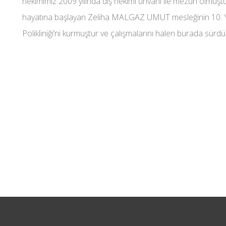
hekimimiz 2009 yılında diş hekimi unvanı ile mezun olmuşt
hayatına başlayan Zeliha MALGAZ UMUT mesleğinin 10. Yıl
Polikliniği’ni kurmuştur ve çalışmalarını halen burada sürd